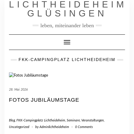
LICHTHEIDEHEIM
Skip
to
GLÜSINGEN
content
leben, miteinander leben
Toggle
Navigation
FKK-CAMPINGPLATZ LICHTHEIDEHEIM
28. Mai 2026
FOTOS JUBILÄUMSTAGE
Blog
,
FKK-Campingplatz Lichtheideheim
,
Seminare, Veranstaltungen
,
Uncategorized
-
by
Adminlichtheideheim
-
0 Comments