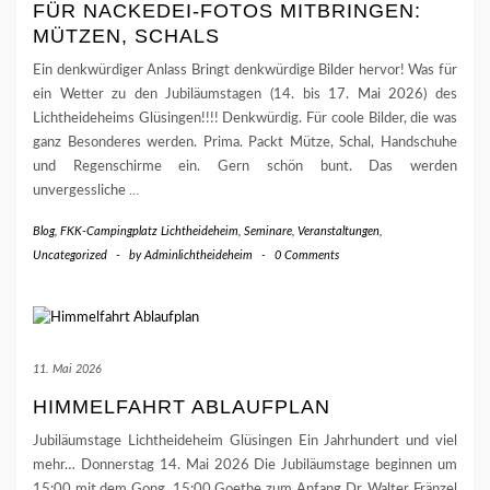
FÜR NACKEDEI-FOTOS MITBRINGEN:
MÜTZEN, SCHALS
Ein denkwürdiger Anlass Bringt denkwürdige Bilder hervor! Was für
ein Wetter zu den Jubiläumstagen (14. bis 17. Mai 2026) des
Lichtheideheims Glüsingen!!!! Denkwürdig. Für coole Bilder, die was
ganz Besonderes werden. Prima. Packt Mütze, Schal, Handschuhe
und Regenschirme ein. Gern schön bunt. Das werden
unvergessliche
…
Blog
,
FKK-Campingplatz Lichtheideheim
,
Seminare, Veranstaltungen
,
Uncategorized
-
by
Adminlichtheideheim
-
0 Comments
11. Mai 2026
HIMMELFAHRT ABLAUFPLAN
Jubiläumstage Lichtheideheim Glüsingen Ein Jahrhundert und viel
mehr… Donnerstag 14. Mai 2026 Die Jubiläumstage beginnen um
15:00 mit dem Gong. 15:00 Goethe zum Anfang Dr. Walter Fränzel