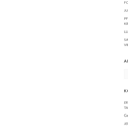
F
J
PF
K
LL
S
VI
A
Ar
K
ER
TA
G
JE