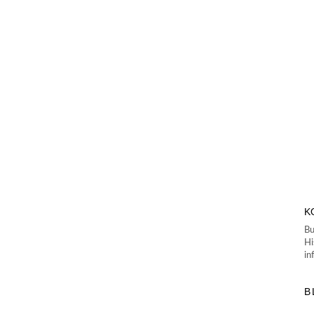
K
Bu
Hi
in
B