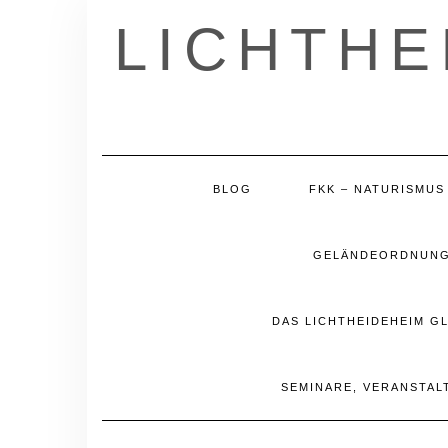
Skip
LICHTHE
to
content
BLOG
FKK – NATURISMUS
GELÄNDEORDNUNG 
DAS LICHTHEIDEHEIM G
SEMINARE, VERANSTAL