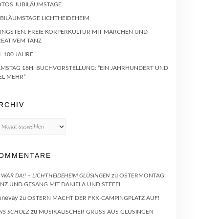
OTOS JUBILÄUMSTAGE
UBILÄUMSTAGE LICHTHEIDEHEIM
INGSTEN: FREIE KÖRPERKULTUR MIT MÄRCHEN UND
REATIVEM TANZ
L 100 JAHRE
AMSTAG 18H, BUCHVORSTELLUNG: “EIN JAHRHUNDERT UND
EL MEHR”
RCHIV
chiv
OMMENTARE
 WAR DA!! – LICHTHEIDEHEIM GLÜSINGEN
zu
OSTERMONTAG:
NZ UND GESANG MIT DANIELA UND STEFFI
enevay
zu
OSTERN MACHT DER FKK-CAMPINGPLATZ AUF!
NS SCHOLZ
zu
MUSIKALISCHER GRUSS AUS GLÜSINGEN