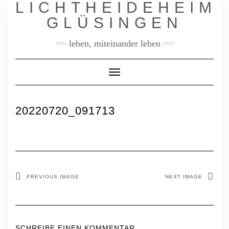
LICHTHEIDEHEIM
Skip
to
GLÜSINGEN
content
leben, miteinander leben
Toggle
Navigation
20220720_091713
PREVIOUS IMAGE
NEXT IMAGE
SCHREIBE EINEN KOMMENTAR