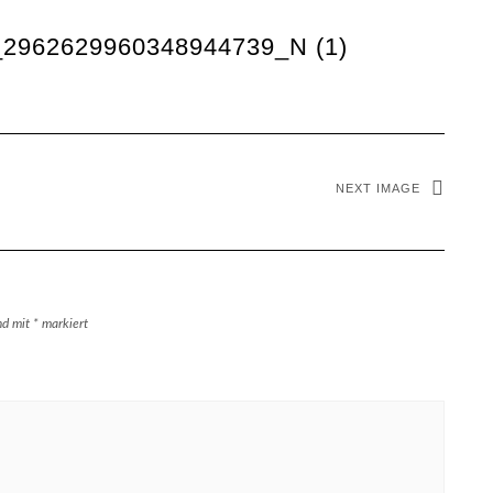
2962629960348944739_N (1)
NEXT IMAGE
ind mit
*
markiert