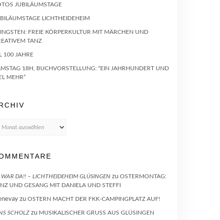
OTOS JUBILÄUMSTAGE
UBILÄUMSTAGE LICHTHEIDEHEIM
INGSTEN: FREIE KÖRPERKULTUR MIT MÄRCHEN UND
REATIVEM TANZ
L 100 JAHRE
AMSTAG 18H, BUCHVORSTELLUNG: “EIN JAHRHUNDERT UND
EL MEHR”
RCHIV
chiv
OMMENTARE
 WAR DA!! – LICHTHEIDEHEIM GLÜSINGEN
zu
OSTERMONTAG:
NZ UND GESANG MIT DANIELA UND STEFFI
enevay
zu
OSTERN MACHT DER FKK-CAMPINGPLATZ AUF!
NS SCHOLZ
zu
MUSIKALISCHER GRUSS AUS GLÜSINGEN