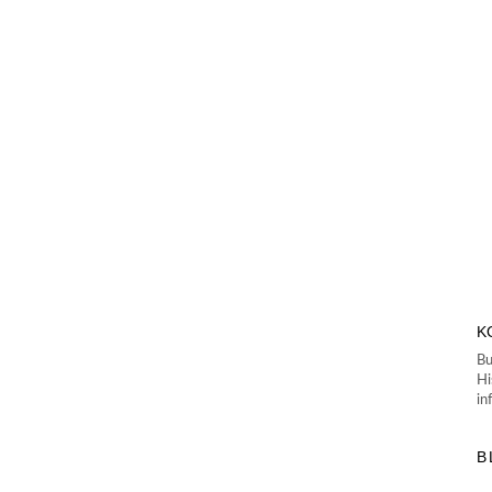
K
Bu
Hi
in
B