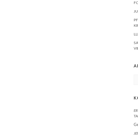
F
J
PF
K
LL
S
VI
A
Ar
K
ER
TA
G
JE