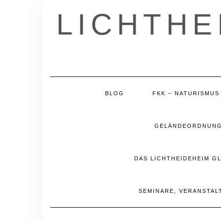
Skip
LICHTHE
to
content
BLOG
FKK – NATURISMUS
GELÄNDEORDNUNG 
DAS LICHTHEIDEHEIM G
SEMINARE, VERANSTAL