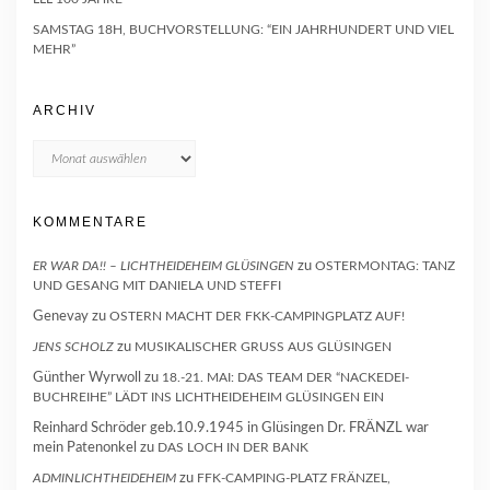
SAMSTAG 18H, BUCHVORSTELLUNG: “EIN JAHRHUNDERT UND VIEL
MEHR”
ARCHIV
Archiv
KOMMENTARE
ER WAR DA!! – LICHTHEIDEHEIM GLÜSINGEN
zu
OSTERMONTAG: TANZ
UND GESANG MIT DANIELA UND STEFFI
Genevay
zu
OSTERN MACHT DER FKK-CAMPINGPLATZ AUF!
JENS SCHOLZ
zu
MUSIKALISCHER GRUSS AUS GLÜSINGEN
Günther Wyrwoll
zu
18.-21. MAI: DAS TEAM DER “NACKEDEI-
BUCHREIHE” LÄDT INS LICHTHEIDEHEIM GLÜSINGEN EIN
Reinhard Schröder geb.10.9.1945 in Glüsingen Dr. FRÄNZL war
mein Patenonkel
zu
DAS LOCH IN DER BANK
ADMINLICHTHEIDEHEIM
zu
FFK-CAMPING-PLATZ FRÄNZEL,