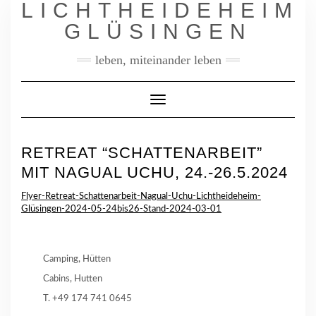
LICHTHEIDEHEIM
Skip
to
GLÜSINGEN
content
leben, miteinander leben
Toggle
Navigation
RETREAT “SCHATTENARBEIT”
MIT NAGUAL UCHU, 24.-26.5.2024
Flyer-Retreat-Schattenarbeit-Nagual-Uchu-Lichtheideheim-
Glüsingen-2024-05-24bis26-Stand-2024-03-01
Camping, Hütten
Cabins, Hutten
T. +49 174 741 0645