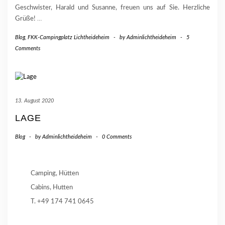
Geschwister, Harald und Susanne, freuen uns auf Sie. Herzliche
Grüße!
…
Blog
,
FKK-Campingplatz Lichtheideheim
-
by
Adminlichtheideheim
-
5
Comments
13. August 2020
LAGE
Blog
-
by
Adminlichtheideheim
-
0 Comments
Camping, Hütten
Cabins, Hutten
T. +49 174 741 0645