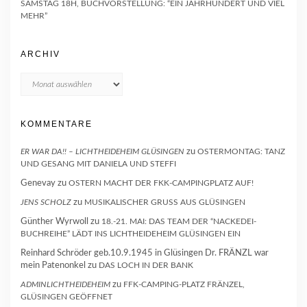
SAMSTAG 18H, BUCHVORSTELLUNG: “EIN JAHRHUNDERT UND VIEL
MEHR”
ARCHIV
Archiv
KOMMENTARE
ER WAR DA!! – LICHTHEIDEHEIM GLÜSINGEN
zu
OSTERMONTAG: TANZ
UND GESANG MIT DANIELA UND STEFFI
Genevay
zu
OSTERN MACHT DER FKK-CAMPINGPLATZ AUF!
JENS SCHOLZ
zu
MUSIKALISCHER GRUSS AUS GLÜSINGEN
Günther Wyrwoll
zu
18.-21. MAI: DAS TEAM DER “NACKEDEI-
BUCHREIHE” LÄDT INS LICHTHEIDEHEIM GLÜSINGEN EIN
Reinhard Schröder geb.10.9.1945 in Glüsingen Dr. FRÄNZL war
mein Patenonkel
zu
DAS LOCH IN DER BANK
ADMINLICHTHEIDEHEIM
zu
FFK-CAMPING-PLATZ FRÄNZEL,
GLÜSINGEN GEÖFFNET