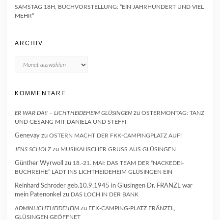
SAMSTAG 18H, BUCHVORSTELLUNG: “EIN JAHRHUNDERT UND VIEL
MEHR”
ARCHIV
Archiv
KOMMENTARE
ER WAR DA!! – LICHTHEIDEHEIM GLÜSINGEN
zu
OSTERMONTAG: TANZ
UND GESANG MIT DANIELA UND STEFFI
Genevay
zu
OSTERN MACHT DER FKK-CAMPINGPLATZ AUF!
JENS SCHOLZ
zu
MUSIKALISCHER GRUSS AUS GLÜSINGEN
Günther Wyrwoll
zu
18.-21. MAI: DAS TEAM DER “NACKEDEI-
BUCHREIHE” LÄDT INS LICHTHEIDEHEIM GLÜSINGEN EIN
Reinhard Schröder geb.10.9.1945 in Glüsingen Dr. FRÄNZL war
mein Patenonkel
zu
DAS LOCH IN DER BANK
ADMINLICHTHEIDEHEIM
zu
FFK-CAMPING-PLATZ FRÄNZEL,
GLÜSINGEN GEÖFFNET