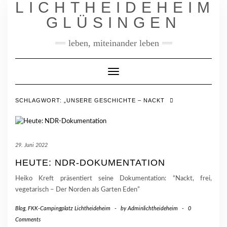
LICHTHEIDEHEIM
Skip
to
GLÜSINGEN
content
leben, miteinander leben
Toggle
Navigation
SCHLAGWORT:
„UNSERE GESCHICHTE – NACKT
29. Juni 2022
HEUTE: NDR-DOKUMENTATION
Heiko Kreft präsentiert seine Dokumentation: “Nackt, frei,
vegetarisch – Der Norden als Garten Eden”
Blog
,
FKK-Campingplatz Lichtheideheim
-
by
Adminlichtheideheim
-
0
Comments