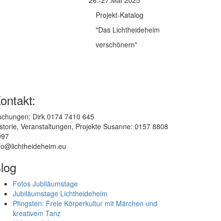
26.-27.Mai 2025
Projekt-Katalog
"Das Lichtheideheim
verschönern"
ontakt:
uchungen: Dirk 0174 7410 645
storie, Veranstaltungen, Projekte Susanne: 0157 8808
997
fo@lichtheideheim.eu
log
Fotos Jubiläumstage
Jubiläumstage Lichtheideheim
Pfingsten: Freie Körperkultur mit Märchen und
kreativem Tanz