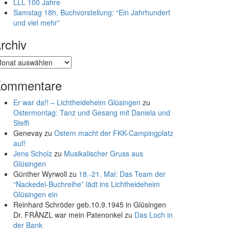
LLL 100 Jahre
Samstag 18h, Buchvorstellung: “Ein Jahrhundert
und viel mehr”
rchiv
chiv
ommentare
Er war da!! – Lichtheideheim Glüsingen
zu
Ostermontag: Tanz und Gesang mit Daniela und
Steffi
Genevay
zu
Ostern macht der FKK-Campingplatz
auf!
Jens Scholz
zu
Musikalischer Gruss aus
Glüsingen
Günther Wyrwoll
zu
18.-21. Mai: Das Team der
“Nackedei-Buchreihe” lädt ins Lichtheideheim
Glüsingen ein
Reinhard Schröder geb.10.9.1945 in Glüsingen
Dr. FRÄNZL war mein Patenonkel
zu
Das Loch in
der Bank