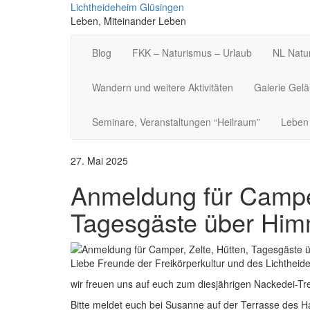
Skip
Lichtheideheim Glüsingen
to
Leben, Miteinander Leben
content
Blog
FKK – Naturismus – Urlaub
NL Natur
Wandern und weitere Aktivitäten
Galerie Gel
Seminare, Veranstaltungen “Heilraum”
Leben 
27. Mai 2025
Anmeldung für Camper
Tagesgäste über Himm
Liebe Freunde der Freikörperkultur und des Lichtheid
wir freuen uns auf euch zum diesjährigen Nackedei-Tre
Bitte meldet euch bei Susanne auf der Terrasse des H