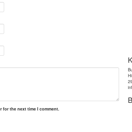
K
B
Hi
2
in
B
 for the next time I comment.