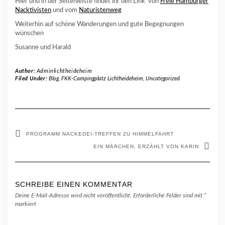
Hier und in der Seitenleiste findet ihr den Link von
Freie Hamburger
Nacktivisten
und vom
Naturistenweg
Weiterhin auf schöne Wanderungen und gute Begegnungen
wünschen
Susanne und Harald
Author:
Adminlichtheideheim
Filed Under:
Blog
,
FKK-Campingplatz Lichtheideheim
,
Uncategorized
PROGRAMM NACKEDEI-TREFFEN ZU HIMMELFAHRT
EIN MÄRCHEN, ERZÄHLT VON KARIN
SCHREIBE EINEN KOMMENTAR
Deine E-Mail-Adresse wird nicht veröffentlicht.
Erforderliche Felder sind mit
*
markiert