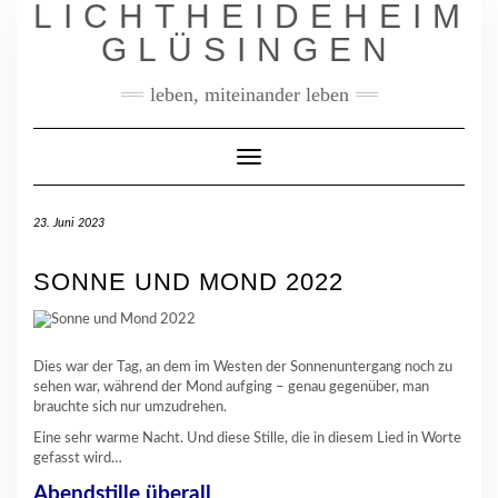
LICHTHEIDEHEIM
Skip
to
GLÜSINGEN
content
leben, miteinander leben
Toggle
Navigation
23. Juni 2023
SONNE UND MOND 2022
Dies war der Tag, an dem im Westen der Sonnenuntergang noch zu
sehen war, während der Mond aufging – genau gegenüber, man
brauchte sich nur umzudrehen.
Eine sehr warme Nacht. Und diese Stille, die in diesem Lied in Worte
gefasst wird…
Abendstille überall