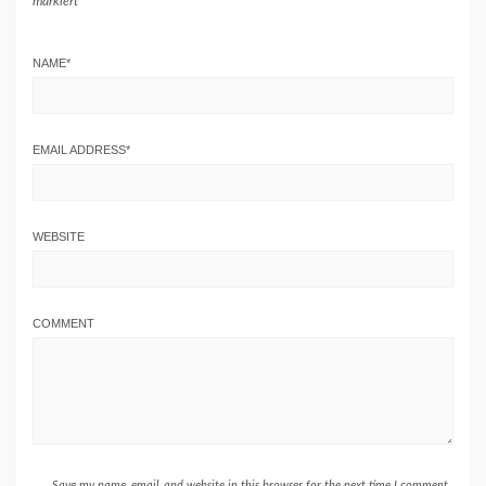
markiert
NAME
*
EMAIL ADDRESS
*
WEBSITE
COMMENT
Save my name, email, and website in this browser for the next time I comment.