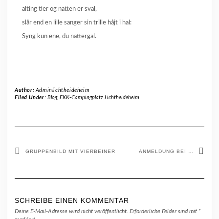
alting tier og natten er sval,
slår end en lille sanger sin trille håjt i hal:
Syng kun ene, du nattergal.
Author:
Adminlichtheideheim
Filed Under:
Blog
,
FKK-Campingplatz Lichtheideheim
GRUPPENBILD MIT VIERBEINER
ANMELDUNG BEI …
SCHREIBE EINEN KOMMENTAR
Deine E-Mail-Adresse wird nicht veröffentlicht.
Erforderliche Felder sind mit
*