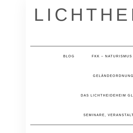
Skip
LICHTHE
to
content
BLOG
FKK – NATURISMUS
GELÄNDEORDNUNG 
DAS LICHTHEIDEHEIM G
SEMINARE, VERANSTAL