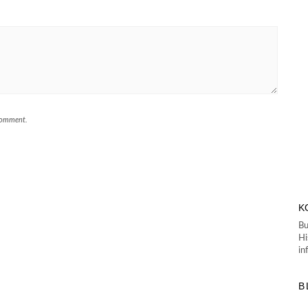
 comment.
K
Bu
Hi
in
B