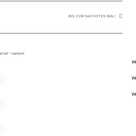
BIS ZUM NÄCHSTEN MAL!
ind mit
*
markiert
We
We
We