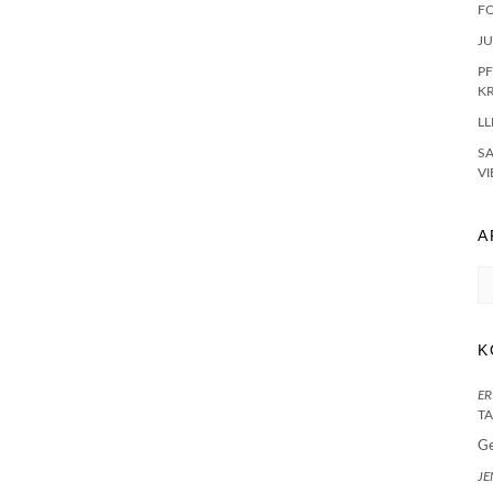
F
J
PF
K
LL
S
VI
A
Ar
K
ER
TA
G
JE