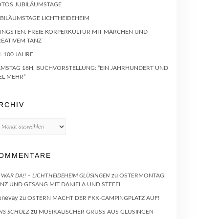
OTOS JUBILÄUMSTAGE
UBILÄUMSTAGE LICHTHEIDEHEIM
INGSTEN: FREIE KÖRPERKULTUR MIT MÄRCHEN UND
REATIVEM TANZ
L 100 JAHRE
AMSTAG 18H, BUCHVORSTELLUNG: “EIN JAHRHUNDERT UND
EL MEHR”
RCHIV
chiv
OMMENTARE
 WAR DA!! – LICHTHEIDEHEIM GLÜSINGEN
zu
OSTERMONTAG:
NZ UND GESANG MIT DANIELA UND STEFFI
enevay
zu
OSTERN MACHT DER FKK-CAMPINGPLATZ AUF!
NS SCHOLZ
zu
MUSIKALISCHER GRUSS AUS GLÜSINGEN