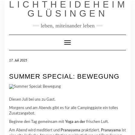
LICHTHEIDEHEIM
Skip
to
GLÜSINGEN
content
leben, miteinander leben
Toggle
Navigation
17. Juli 2025
SUMMER SPECIAL: BEWEGUNG
Diesen Juli bei uns zu Gast.
Morgens und am Abends gibt es für alle Campinggäste ein tolles
Zusatzangebot.
Beginne den Tag gemeinsam mit
Yoga an der
frischen Luft.
Am Abend wird meditiert und
Pranayama
praktiziert.
Pranayama
ist