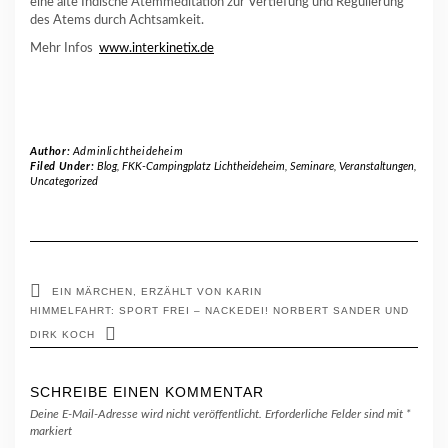
eine alte Indische Atemmeditation zur Vertiefung und Regulierung
des Atems durch Achtsamkeit.
Mehr Infos
www.interkinetix.de
Author:
Adminlichtheideheim
Filed Under:
Blog
,
FKK-Campingplatz Lichtheideheim
,
Seminare, Veranstaltungen
,
Uncategorized
EIN MÄRCHEN, ERZÄHLT VON KARIN
HIMMELFAHRT: SPORT FREI – NACKEDEI! NORBERT SANDER UND
DIRK KOCH
SCHREIBE EINEN KOMMENTAR
Deine E-Mail-Adresse wird nicht veröffentlicht.
Erforderliche Felder sind mit
*
markiert